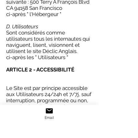
suivante : 500 Terry A François Blvd
CA 94158 San Francisco
ci-après " l'Hébergeur "
D. Utilisateurs
Sont considérés comme
utilisateurs tous les internautes qui
naviguent, lisent, visionnent et
utilisent le site Déclic Anglais.
ci-après les " Utilisateurs "
ARTICLE 2 - ACCESSIBILITÉ
Le Site est par principe accessible
aux Utilisateurs 24/24h et 7/7j, sauf
interruption, programmée ou non,
pour des besoins de maintenance
ou en cas de force majeure.
Email
En cas d'impossibilité d'accès au
Site, celui-ci s'engage à faire son
maximum afin d'en rétablir l'accès.
Le Site ne saurait être tenu pour