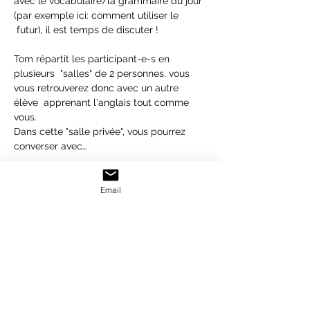
avec le vocabulaire/la grammaire du jour 
(par exemple ici: comment utiliser le 
 futur), il est temps de discuter !
Tom répartit les participant-e-s en 
plusieurs  "salles" de 2 personnes, vous 
vous retrouverez donc avec un autre 
élève  apprenant l'anglais tout comme 
vous.
Dans cette "salle privée", vous pourrez 
converser avec…
En lire plus >
Email
Ticket
Vente expirée
Type de billet
English Conversation Class