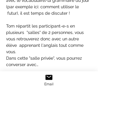
avec le vocabulaire/la grammaire du jour 
(par exemple ici: comment utiliser le 
 futur), il est temps de discuter !
Tom répartit les participant-e-s en 
plusieurs  "salles" de 2 personnes, vous 
vous retrouverez donc avec un autre 
élève  apprenant l'anglais tout comme 
vous.
Dans cette "salle privée", vous pourrez 
converser avec…
En lire plus >
Email
Ticket
Vente expirée
Type de billet
English Conversation Class