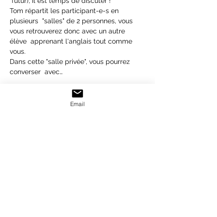
 futur), il est temps de discuter !
Tom répartit les participant-e-s en 
plusieurs  "salles" de 2 personnes, vous 
vous retrouverez donc avec un autre 
élève  apprenant l'anglais tout comme 
vous.
Dans cette "salle privée", vous pourrez 
converser  avec…
En lire plus >
Email
Ticket
Vente expirée
Type de billet
English Conversation Class
Prix
11,00 €