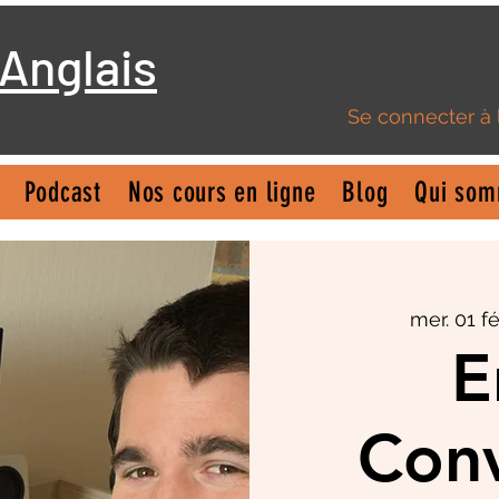
 Anglais
Se connecter à
Podcast
Nos cours en ligne
Blog
Qui som
mer. 01 fé
E
Conv