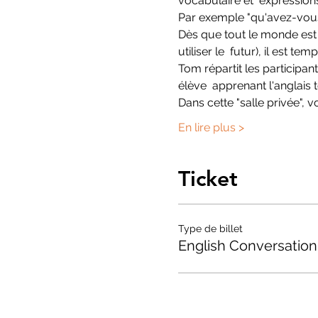
vocabulaire et  expression
Par exemple "qu'avez-vous
Dès que tout le monde est 
utiliser le  futur), il est te
Tom répartit les participa
élève  apprenant l'anglai
Dans cette "salle privée",
En lire plus >
Ticket
Type de billet
English Conversation