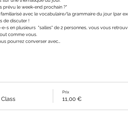
s sur une thématique du jour.
 prévu le week-end prochain ?"
familiarisé avec le vocabulaire/la grammaire du jour (par e
mps de discuter !
nt-e-s en plusieurs  "salles" de 2 personnes, vous vous retrou
s tout comme vous.
 vous pourrez converser avec…
Prix
 Class
11,00 €