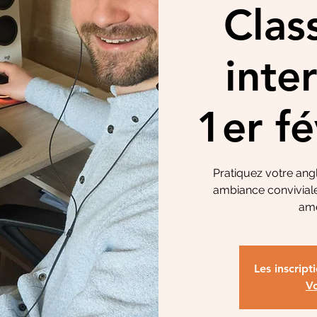
Clas
inte
1er f
Pratiquez votre angl
ambiance conviviale
amé
Les inscript
Vo