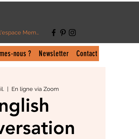
 l'espace Membre
mes-nous ?
Newsletter
Contact
l.
  |  
En ligne via Zoom
nglish
ersation