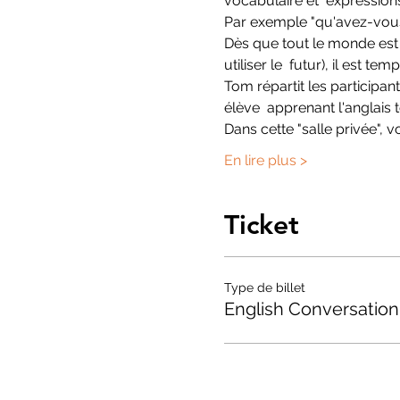
vocabulaire et  expression
Par exemple "qu'avez-vous
Dès que tout le monde est 
utiliser le  futur), il est te
Tom répartit les participa
élève  apprenant l'anglai
Dans cette "salle privée",
En lire plus >
Ticket
Type de billet
English Conversation