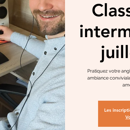
Clas
interm
jui
Pratiquez votre angl
ambiance conviviale
amé
Les inscript
Vo