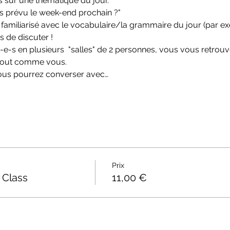
s sur une thématique du jour.
 prévu le week-end prochain ?"
familiarisé avec le vocabulaire/la grammaire du jour (par e
mps de discuter !
nt-e-s en plusieurs  "salles" de 2 personnes, vous vous retrou
s tout comme vous.
 vous pourrez converser avec…
Prix
 Class
11,00 €