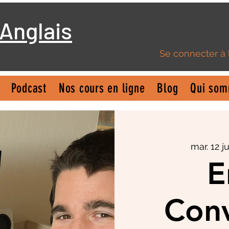
 Anglais
Se connecter à
Podcast
Nos cours en ligne
Blog
Qui som
mar. 12 jui
E
Conv